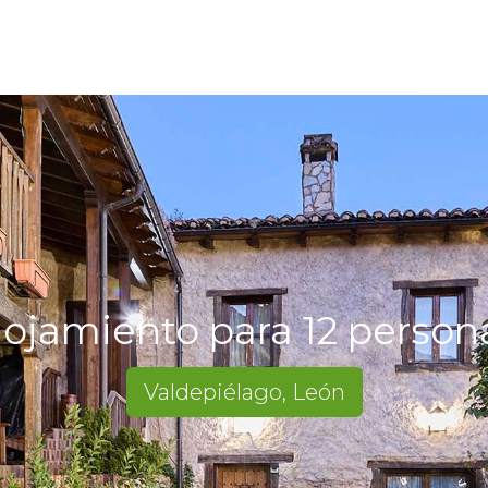
lojamiento para 12 person
Valdepiélago, León