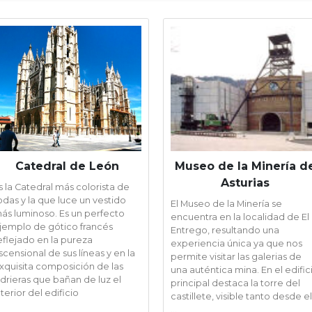
Catedral de León
Museo de la Minería d
Asturias
s la Catedral más colorista de
odas y la que luce un vestido
El Museo de la Minería se
ás luminoso. Es un perfecto
encuentra en la localidad de El
jemplo de gótico francés
Entrego, resultando una
eflejado en la pureza
experiencia única ya que nos
scensional de sus líneas y en la
permite visitar las galerias de
xquisita composición de las
una auténtica mina. En el edific
idrieras que bañan de luz el
principal destaca la torre del
nterior del edificio
castillete, visible tanto desde el
...