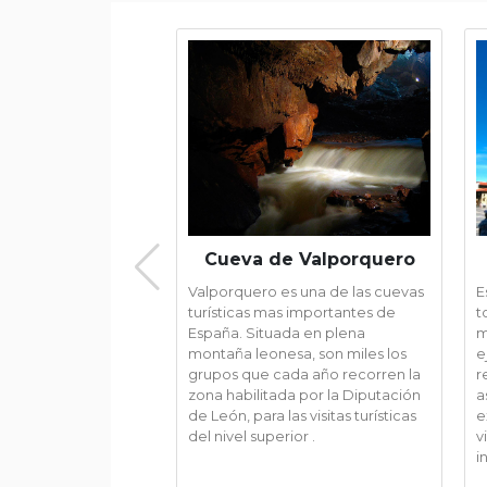
Cueva de Valporquero
Valporquero es una de las cuevas
E
turísticas mas importantes de
t
España. Situada en plena
m
montaña leonesa, son miles los
e
grupos que cada año recorren la
r
zona habilitada por la Diputación
a
de León, para las visitas turísticas
e
del nivel superior .
v
i