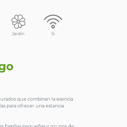
Jardín
Si
ago
taurados que combinan la esencia
as para ofrecer una estancia
ara familias pequeñas o grupos de