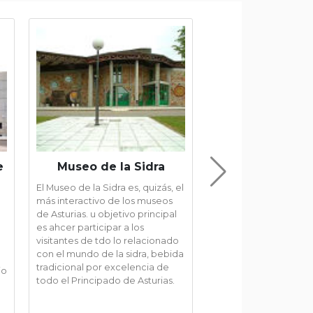
e
Museo de la Sidra
Ruta del C
El Museo de la Sidra es, quizás, el
Sin duda alguna es la
más interactivo de los museos
conocida y más trans
de Asturias. u objetivo principal
todos los Picos de Eu
es ahcer participar a los
ruta se puede hacer 
visitantes de tdo lo relacionado
desde Poncebos(Astur
con el mundo de la sidra, bebida
desde Caín. Aunque l
tradicional por excelencia de
verdadera Ruta comi
io
todo el Principado de Asturias.
Posada de Valdeón (2
el ...